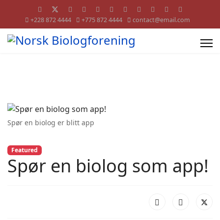
+228 872 4444
+775 872 4444
contact@email.com
Spør en biolog er blitt app
Featured
Spør en biolog som app!