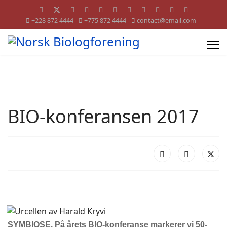
+228 872 4444
+775 872 4444
contact@email.com
BIO-konferansen 2017
SYMBIOSE.
På å
rets BIO-konferanse markerer vi 50-