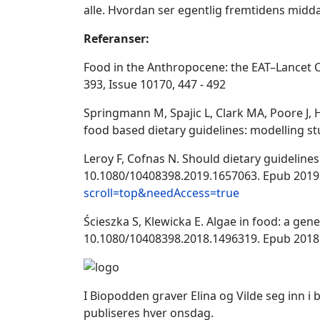
alle.
Hvordan ser egentlig fremtidens midda
Referanser:
Food in the Anthropocene: the EAT–
Lancet
C
393, Issue 10170, 447 - 492
Springmann M, Spajic L, Clark MA, Poore J, 
food based dietary guidelines: modelling s
Leroy F, Cofnas N. Should dietary guideline
10.1080/10408398.2019.1657063. Epub 2019
scroll=top&needAccess=true
Ścieszka S, Klewicka E. Algae in food: a gene
10.1080/10408398.2018.1496319. Epub 2018
I Biopodden graver Elina og Vilde seg inn i
publiseres hver onsdag.