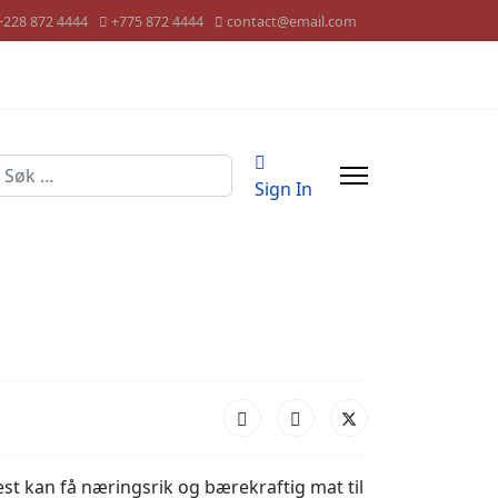
+228 872 4444
+775 872 4444
contact@email.com
øk
Sign In
st kan få næringsrik og bærekraftig mat til