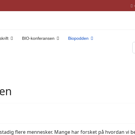
krift
BIO-konferansen
Biopodden
S
ten
stadig flere mennesker. Mange har forsket på hvordan vi be