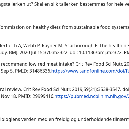
gstallerken ut?
S
kal en slik tallerken bestemmes for hele v
ommission on healthy diets from sustainable food system
Herforth A, Webb P, Rayner M, Scarborough P. The healthines
tudy.
BMJ. 2020 Jul 15;370:m2322. doi: 10.1136/bmj.m2322.
s recommend low red meat intake? Crit Rev Food Sci Nutr. 20
 Sep 5. PMID: 31486336.
https://www.tandfonline.com/doi/f
ral review. Crit Rev Food Sci Nutr. 2019;59(21):3538-3547. doi
 Nov 18. PMID: 29999416.
https://pubmed.ncbi.nlm.nih.gov
 biologiens verden med en freidig og underholdende tilnærm