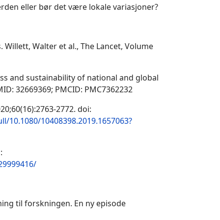
erden eller bør det være lokale variasjoner?
s.
Willett, Walter et al., The Lancet, Volume
s and sustainability of national and global
 PMID: 32669369; PMCID: PMC7362232
20;60(16):2763-2772. doi:
ull/10.1080/10408398.2019.1657063?
:
/29999416/
ing til forskningen. En ny episode