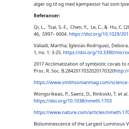
alger og til og med kjempestor hai som lyse
Referanser:
Qi, L., Tsai, S.‐F., Chen, Y., Le, C., & Hu, C
46, 5997– 6004.
https://doi.org/10.1029/2
Valiadi, Martha; Iglesias-Rodriguez, Debo
1, no. 1: 3-25.
https://doi.org/10.3390/mic
2017 Acclimatization of symbiotic corals t
Proc. R. Soc. B.2842017032020170320
http:/
https://www.smithsonianmag.com/science-n
Wongsrikeao, P., Saenz, D., Rinkoski, T. et a
https://doi.org/10.1038/nmeth.1703
https://www.nature.com/articles/nmeth.17
Bioluminescence of the Largest Luminous Vert