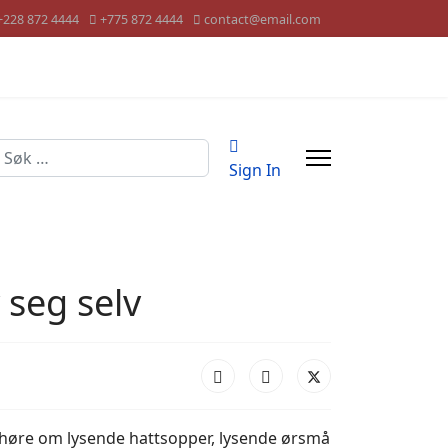
+228 872 4444
+775 872 4444
contact@email.com
øk
Sign In
 seg selv
 høre om lysende hattsopper, lysende ørsmå