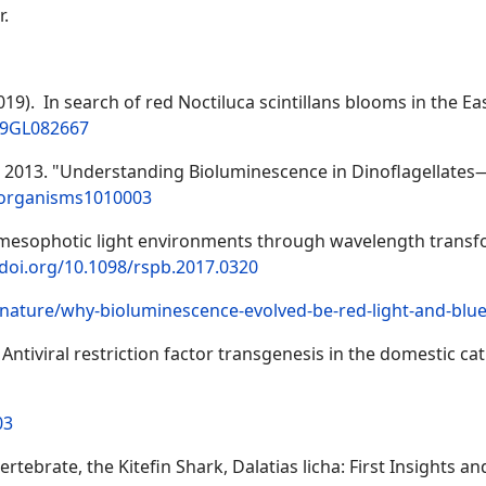
r.
. (2019). In search of red Noctiluca scintillans blooms in the
019GL082667
ra. 2013. "Understanding Bioluminescence in Dinoflagell
roorganisms1010003
o mesophotic light environments through wavelength transf
/doi.org/10.1098/rspb.2017.0320
ature/why-bioluminescence-evolved-be-red-light-and-blu
l. Antiviral restriction factor transgenesis in the domestic c
03
ebrate, the Kitefin Shark, Dalatias licha: First Insights an