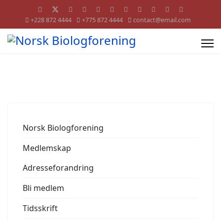
+228 872 4444
+775 872 4444
contact@email.com
Norsk Biologforening
Medlemskap
Adresseforandring
Bli medlem
Tidsskrift