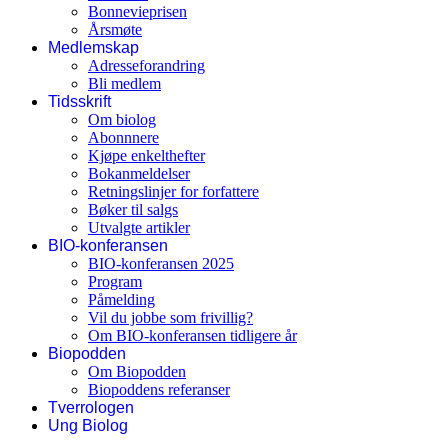
Bonnevieprisen
Årsmøte
Medlemskap
Adresseforandring
Bli medlem
Tidsskrift
Om biolog
Abonnnere
Kjøpe enkelthefter
Bokanmeldelser
Retningslinjer for forfattere
Bøker til salgs
Utvalgte artikler
BIO-konferansen
BIO-konferansen 2025
Program
Påmelding
Vil du jobbe som frivillig?
Om BIO-konferansen tidligere år
Biopodden
Om Biopodden
Biopoddens referanser
Tverrologen
Ung Biolog