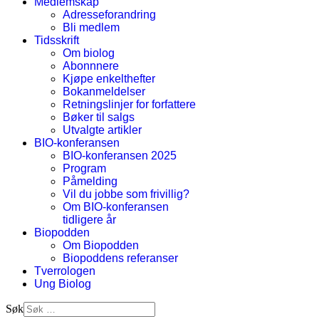
Medlemskap
Adresseforandring
Bli medlem
Tidsskrift
Om biolog
Abonnnere
Kjøpe enkelthefter
Bokanmeldelser
Retningslinjer for forfattere
Bøker til salgs
Utvalgte artikler
BIO-konferansen
BIO-konferansen 2025
Program
Påmelding
Vil du jobbe som frivillig?
Om BIO-konferansen
tidligere år
Biopodden
Om Biopodden
Biopoddens referanser
Tverrologen
Ung Biolog
Søk